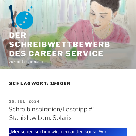
Zum
Inhalt
springen
DER
SCHREIBWETTBEWERB
DES CAREER SERVICE
zukunft schreiben
SCHLAGWORT:
1960ER
VERÖFFENTLICHT
25. JULI 2024
AM
Schreibinspiration/Lesetipp #1 –
Stanisław Lem: Solaris
„Menschen suchen wir, niemanden sonst. Wir