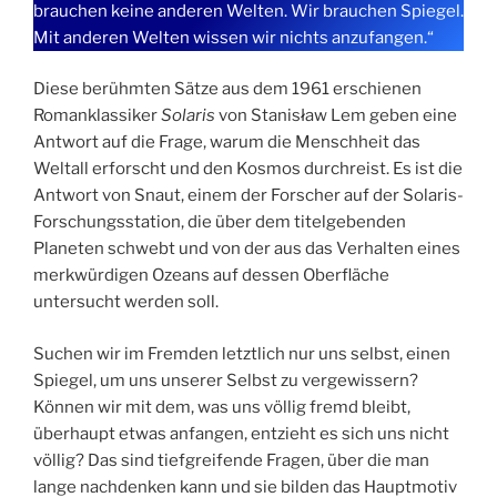
brauchen keine anderen Welten. Wir brauchen Spiegel.
Mit anderen Welten wissen wir nichts anzufangen.“
Diese berühmten Sätze aus dem 1961 erschienen
Romanklassiker
Solaris
von Stanisław Lem geben eine
Antwort auf die Frage, warum die Menschheit das
Weltall erforscht und den Kosmos durchreist. Es ist die
Antwort von Snaut, einem der Forscher auf der Solaris-
Forschungsstation, die über dem titelgebenden
Planeten schwebt und von der aus das Verhalten eines
merkwürdigen Ozeans auf dessen Oberfläche
untersucht werden soll.
Suchen wir im Fremden letztlich nur uns selbst, einen
Spiegel, um uns unserer Selbst zu vergewissern?
Können wir mit dem, was uns völlig fremd bleibt,
überhaupt etwas anfangen, entzieht es sich uns nicht
völlig? Das sind tiefgreifende Fragen, über die man
lange nachdenken kann und sie bilden das Hauptmotiv