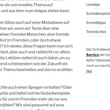
Lesetipp
 der ein universelles Thema auf
t und aus dem man einiges ziehen kann.
Schreibinspirat
gen Sätze auch auf einer Metaebene auf
Schreibtipps
hen wir, wenn wir Texte über eine
Technisches
, einen fremden Menschen, eine fremde
elbst im Fremden, oder doch etwas
? Ich denke, diese Fragen kann man sich
Der Schreibwet
iest, aber auch und vielleicht vor allem,
Service
der Un
die Lektüre vielleicht auch dabei, um zu
dafür interessi
remd scheinendem wie der Zukunft ein
noch so macht, 
es Thema bearbeiten und davon erzählen
hier
.
chte auch einen Spiegel vorhalten? Oder
ophie und haltet solche Gedankenspiele
 für uns im Fremden mehr als nur uns
rzählen? Wir sind gespannt auf eure