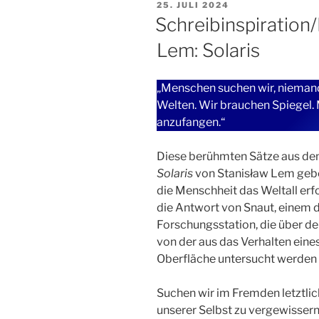
VERÖFFENTLICHT
25. JULI 2024
AM
Schreibinspiration/
Lem: Solaris
„Menschen suchen wir, niemand
Welten. Wir brauchen Spiegel. 
anzufangen.“
Diese berühmten Sätze aus de
Solaris
von Stanisław Lem gebe
die Menschheit das Weltall erf
die Antwort von Snaut, einem d
Forschungsstation, die über d
von der aus das Verhalten ein
Oberfläche untersucht werden s
Suchen wir im Fremden letztlich
unserer Selbst zu vergewissern