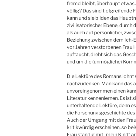
fremd bleibt, überhaupt etwas a
völlig? Das sind tiefgreifende
kann und sie bilden das Haupt
zivilisatorischer Ebene, durch
als auch auf persönlicher, zwi
Beziehung zwischen dem Ich-Erz
vor Jahren verstorbenen Frau H
auftaucht, dreht sich das Ges
und um die (unmögliche) Komm
Die Lektüre des Romans lohnt s
nachzudenken. Man kann das a
unvoreingenommen einen kanon
Literatur kennenlernen. Es ist s
unterhaltende Lektüre, denn e
die Forschungsgeschichte des 
Auch der Umgang mit den Fraue
kritikwürdig erscheinen, so be
Frau ständig mit „mein Kind“ a