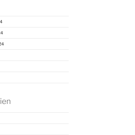
4
24
24
ien