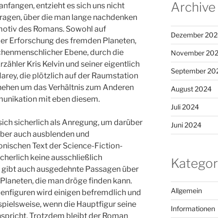
Archive
nfangen, entzieht es sich uns nicht
 Fragen, über die man lange nachdenken
motiv des Romans. Sowohl auf
Dezember 202
 der Erforschung des fremden Planeten,
schenmenschlicher Ebene, durch die
November 20
ähler Kris Kelvin und seiner eigentlich
September 20
arey, die plötzlich auf der Raumstation
chehen um das Verhältnis zum Anderen
August 2024
unikation mit eben diesem.
Juli 2024
ich sicherlich als Anregung, um darüber
Juni 2024
ber auch ausblenden und
ischen Text der Science-Fiction-
icherlich keine ausschließlich
Kategor
s gibt auch ausgedehnte Passagen über
Planeten, die man dröge finden kann.
Allgemein
nfiguren wird einigen befremdlich und
ispielsweise, wenn die Hauptfigur seine
Informationen
nspricht. Trotzdem bleibt der Roman