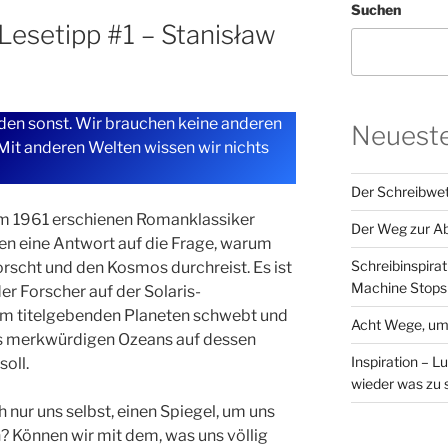
Suchen
Lesetipp #1 – Stanisław
en sonst. Wir brauchen keine anderen
Neueste
Mit anderen Welten wissen wir nichts
Der Schreibwet
m 1961 erschienen Romanklassiker
Der Weg zur Ab
n eine Antwort auf die Frage, warum
Schreibinspirat
orscht und den Kosmos durchreist. Es ist
Machine Stops
er Forscher auf der Solaris-
em titelgebenden Planeten schwebt und
Acht Wege, um 
es merkwürdigen Ozeans auf dessen
Inspiration – L
oll.
wieder was zu 
 nur uns selbst, einen Spiegel, um uns
? Können wir mit dem, was uns völlig