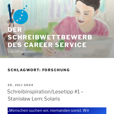
Zum
Inhalt
springen
DER
SCHREIBWETTBEWERB
DES CAREER SERVICE
zukunft schreiben
SCHLAGWORT:
FORSCHUNG
VERÖFFENTLICHT
25. JULI 2024
AM
Schreibinspiration/Lesetipp #1 –
Stanisław Lem: Solaris
„Menschen suchen wir, niemanden sonst. Wir