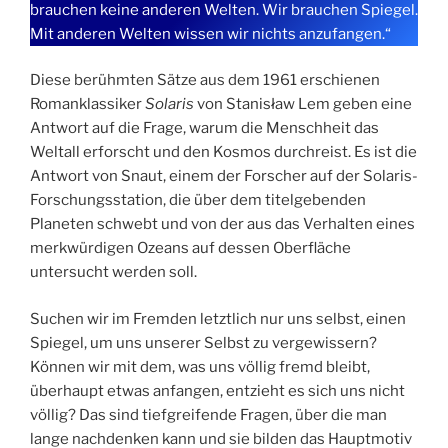
brauchen keine anderen Welten. Wir brauchen Spiegel.
Mit anderen Welten wissen wir nichts anzufangen.“
Diese berühmten Sätze aus dem 1961 erschienen
Romanklassiker
Solaris
von Stanisław Lem geben eine
Antwort auf die Frage, warum die Menschheit das
Weltall erforscht und den Kosmos durchreist. Es ist die
Antwort von Snaut, einem der Forscher auf der Solaris-
Forschungsstation, die über dem titelgebenden
Planeten schwebt und von der aus das Verhalten eines
merkwürdigen Ozeans auf dessen Oberfläche
untersucht werden soll.
Suchen wir im Fremden letztlich nur uns selbst, einen
Spiegel, um uns unserer Selbst zu vergewissern?
Können wir mit dem, was uns völlig fremd bleibt,
überhaupt etwas anfangen, entzieht es sich uns nicht
völlig? Das sind tiefgreifende Fragen, über die man
lange nachdenken kann und sie bilden das Hauptmotiv