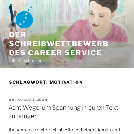
Zum
Inhalt
springen
DER
SCHREIBWETTBEWERB
DES CAREER SERVICE
zukunft schreiben
SCHLAGWORT:
MOTIVATION
VERÖFFENTLICHT
29. AUGUST 2024
AM
Acht Wege, um Spannung in euren Text
zu bringen
Ihr kennt das sicherlich alle: ihr lest einen Roman und